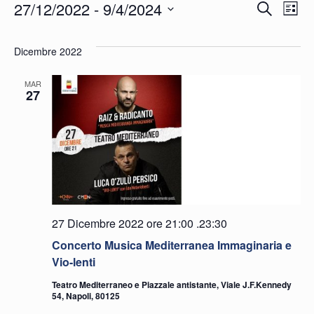
Eventi
Eve
E
27/12/2022
 - 
9/4/2024
Cerca
Lista
Seleziona
Vi
Ric
la
Dicembre 2022
N
e
data.
MAR
27
vist
Nav
27 Dicembre 2022 ore 21:00
.
23:30
Concerto Musica Mediterranea Immaginaria e
Vio-lenti
Teatro Mediterraneo e Piazzale antistante, Viale J.F.Kennedy
54, Napoli, 80125