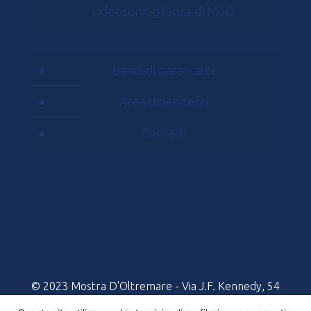
videosorveglianza di MdO
Bandi di gara – albi
Area dipendenti
Contatti
© 2023 Mostra D'Oltremare - Via J.F. Kennedy, 54
- 80125, Napoli | All rights reserved Partita Iva e