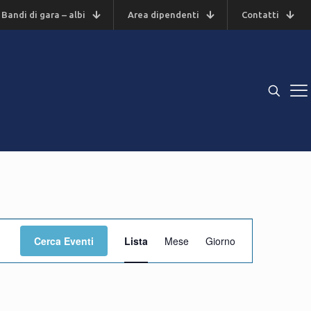
Bandi di gara – albi
Area dipendenti
Contatti
Evento
Cerca Eventi
Lista
Mese
Giorno
Viste