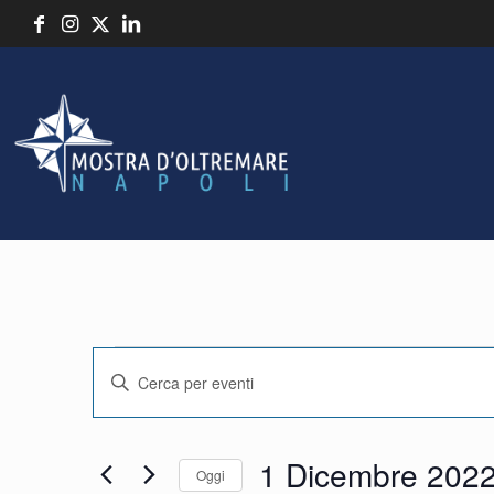
Eventi
Event
Inserisci
Parola
Chiave.
Ricerca
1 Dicembre 202
Cerca
Oggi