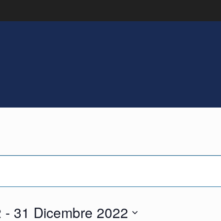
i
2
 - 
31 Dicembre 2022