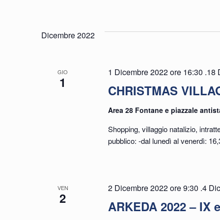
Eventi
Seleziona
per
la
e
Dicembre 2022
Parola
data.
Chiave.
viste
1 Dicembre 2022 ore 16:30
.
18 
GIO
1
CHRISTMAS VILLAG
Navigazion
Area 28 Fontane e piazzale antist
Shopping, villaggio natalizio, intratt
pubblico: -dal lunedì al venerdì: 1
2 Dicembre 2022 ore 9:30
.
4 Di
VEN
2
ARKEDA 2022 – IX e