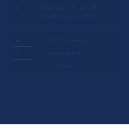
Informativa sul sistema di
videosorveglianza di MdO
Bandi di gara – albi
Area dipendenti
Contatti