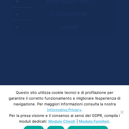
Bandi di gara – albi
Area dipendenti
Contatti
© 2023 Mostra D'Oltremare - Via J.F. Kennedy, 54
Questo sito utilizza cookie tecnici e di profilazione per
- 80125, Napoli | All rights reserved Partita Iva e
garantire il corretto funzionamento e migliorare l’esperienza di
navigazione. Per maggiori informazioni consulta la nostra
CF: 00284210630 |
Privacy
Informativa Privacy
.
Per la presa visione e il consenso ai sensi del GDPR, compila i
moduli dedicati:
Modulo Clienti
|
Modulo Fornitori
.