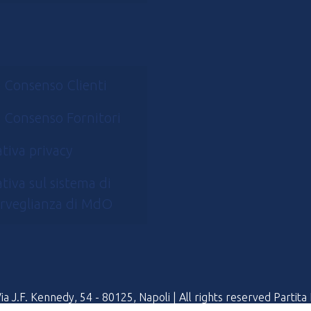
 Consenso Clienti
 Consenso Fornitori
tiva privacy
tiva sul sistema di
rveglianza di MdO
 J.F. Kennedy, 54 - 80125, Napoli | All rights reserved Partit