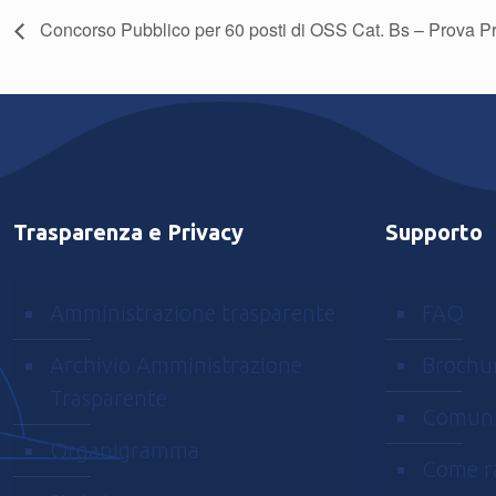
Concorso Pubblico per 60 posti di OSS Cat. Bs – Prova Pr
Trasparenza e Privacy
Supporto
Amministrazione trasparente
FAQ
Archivio Amministrazione
Brochu
Trasparente
Comuni
Organigramma
Come r