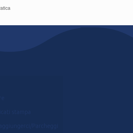
atica
re
cati stampa
aggiungerci/Parcheggi