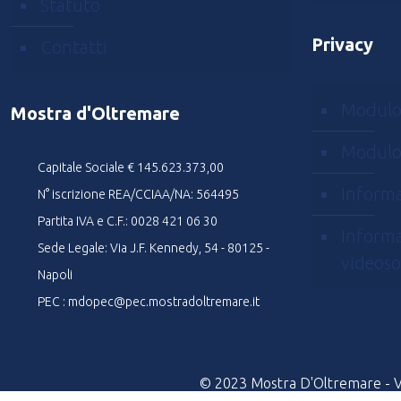
Statuto
Privacy
Contatti
Modulo
Mostra d'Oltremare
Modulo
Capitale Sociale € 145.623.373,00
Informa
N° iscrizione REA/CCIAA/NA: 564495
Partita IVA e C.F.: 0028 421 06 30
Informa
Sede Legale: Via J.F. Kennedy, 54 - 80125 -
videoso
Napoli
PEC : mdopec@pec.mostradoltremare.it
© 2023 Mostra D'Oltremare - Via