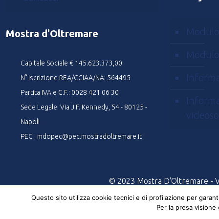
Modulo
Mostra d'Oltremare
Modulo
Capitale Sociale € 145.623.373,00
Informa
N° iscrizione REA/CCIAA/NA: 564495
Partita IVA e C.F.: 0028 421 06 30
Informa
Sede Legale: Via J.F. Kennedy, 54 - 80125 -
videoso
Napoli
PEC : mdopec@pec.mostradoltremare.it
© 2023 Mostra D'Oltremare - Via
Questo sito utilizza cookie tecnici e di profilazione per garan
Per la presa visione