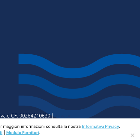
a Iva e CF: 00284210630 |
Privacy
Per maggiori informazioni consulta la nostra
Informativa Privacy
.
ti
|
Modulo Fornitori
.