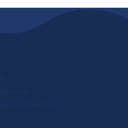
re
cati stampa
aggiungerci/Parcheggi