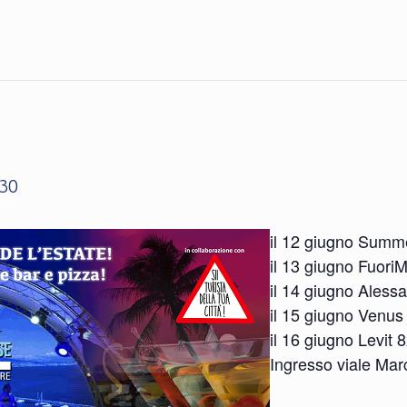
:30
il 12 giugno Summe
il 13 giugno Fuori
il 14 giugno Alessa
il 15 giugno Venus
il 16 giugno Levit
Ingresso viale Mar