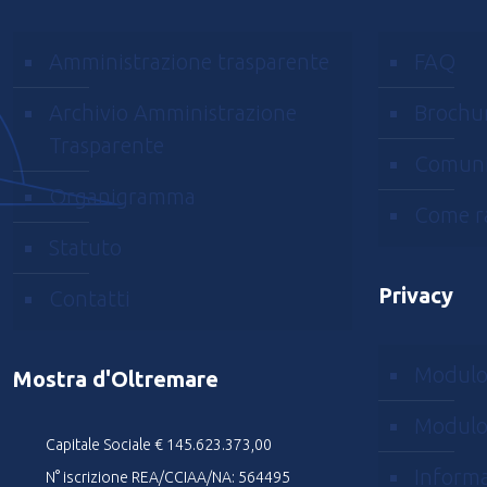
Amministrazione trasparente
FAQ
Archivio Amministrazione
Brochu
Trasparente
Comuni
Organigramma
Come r
Statuto
Privacy
Contatti
Modulo
Mostra d'Oltremare
Modulo
Capitale Sociale € 145.623.373,00
Informa
N° iscrizione REA/CCIAA/NA: 564495