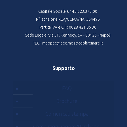
Capitale Sociale € 145.623.373,00
N° iscrizione REA/CCIAA/NA: 564495
Partita IVA e C.F.: 0028 421 06 30
Sede Legale: Via J.F. Kennedy, 54 - 80125 - Napoli
PEC : mdopec@pec.mostradoltremare.it
Supporto
FAQ
Brochure
Comunicati stampa
Come raggiungerci/Parcheggi