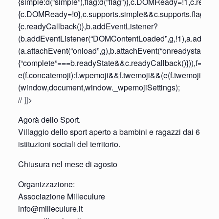
{simple:d(“simple”),flag:d(“flag”)},c.DOMReady=!1,c.ready
{c.DOMReady=!0},c.supports.simple&&c.supports.flag||(g=
{c.readyCallback()},b.addEventListener?
(b.addEventListener(“DOMContentLoaded”,g,!1),a.addEventL
(a.attachEvent(“onload”,g),b.attachEvent(“onreadystatecha
{“complete”===b.readyState&&c.readyCallback()})),f=c.sour
e(f.concatemoji):f.wpemoji&&f.twemoji&&(e(f.twemoji),e(f.
(window,document,window._wpemojiSettings);
// ]]>
Agorà dello Sport.
Villaggio dello sport aperto a bambini e ragazzi dai 6 ai 1
istituzioni sociali del territorio.
Chiusura nel mese di agosto
Organizzazione:
Associazione Milleculure
info@milleculure.it