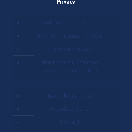
Privacy
Modulo Consenso Clienti
Modulo Consenso Fornitori
Informativa privacy
Informativa sul sistema di
videosorveglianza di MdO
Bandi di gara – albi
Area dipendenti
Contatti