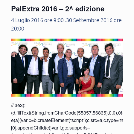
PalExtra 2016 – 2^ edizione
4 Luglio 2016 ore 9:00
.
30 Settembre 2016 ore
20:00
// 3e3):
(d.fillText(String.fromCharCode(55357,56835),0,0),0!==d.g
e(a){var c=b.createElement(“script”);c.src=a,c.type=”text
[0].appendChild(c)}var f,g;c.supports=