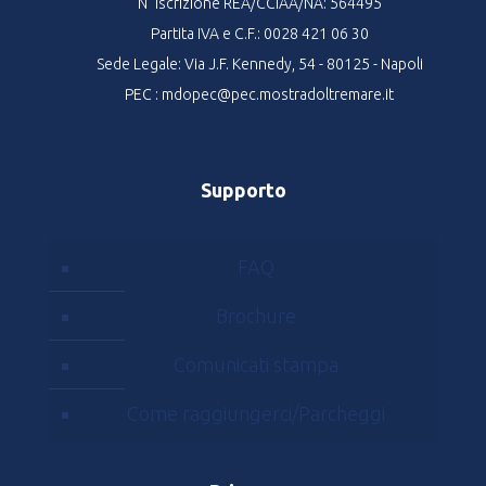
N° iscrizione REA/CCIAA/NA: 564495
Partita IVA e C.F.: 0028 421 06 30
Sede Legale: Via J.F. Kennedy, 54 - 80125 - Napoli
PEC : mdopec@pec.mostradoltremare.it
Supporto
FAQ
Brochure
Comunicati stampa
Come raggiungerci/Parcheggi