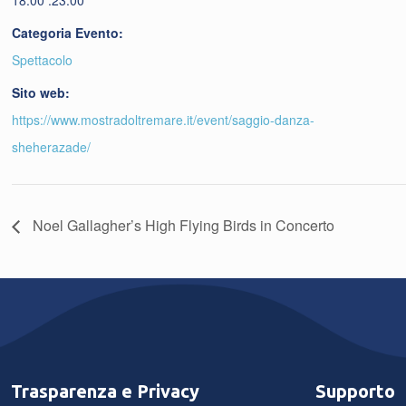
18:00 .23:00
Categoria Evento:
Spettacolo
Sito web:
https://www.mostradoltremare.it/event/saggio-danza-
sheherazade/
Noel Gallagher’s High Flying Birds in Concerto
Trasparenza e Privacy
Supporto