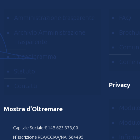
Amministrazione trasparente
FAQ
Archivio Amministrazione
Brochu
Trasparente
Comuni
Organigramma
Come r
Statuto
Privacy
Contatti
Modulo
Mostra d'Oltremare
Modulo
Capitale Sociale € 145.623.373,00
Informa
N° iscrizione REA/CCIAA/NA: 564495