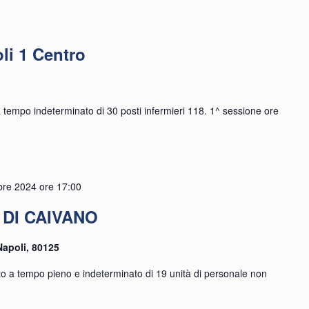
e
i 1 Centro
 a tempo indeterminato di 30 posti infermieri 118. 1^ sessione ore
bre 2024 ore 17:00
DI CAIVANO
Napoli, 80125
to a tempo pieno e indeterminato di 19 unità di personale non
]