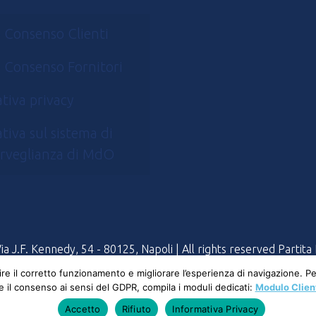
 Consenso Clienti
 Consenso Fornitori
tiva privacy
tiva sul sistema di
rveglianza di MdO
 J.F. Kennedy, 54 - 80125, Napoli | All rights reserved Partit
tire il corretto funzionamento e migliorare l’esperienza di navigazione. 
 e il consenso ai sensi del GDPR, compila i moduli dedicati:
Modulo Clien
Accetto
Rifiuto
Informativa Privacy