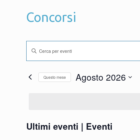
Concorsi
Eventi
Inserisci
Parola
Chiave.
Ricerca
Agosto 2026
Cerca
Questo mese
Eventi
Seleziona
per
la
e
Parola
data.
Chiave.
Ultimi eventi | Eventi
Calendario
viste