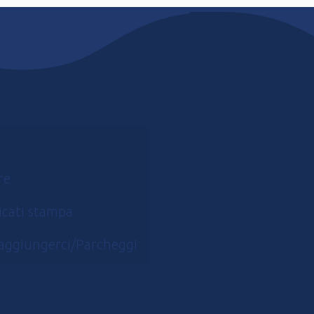
re
cati stampa
aggiungerci/Parcheggi