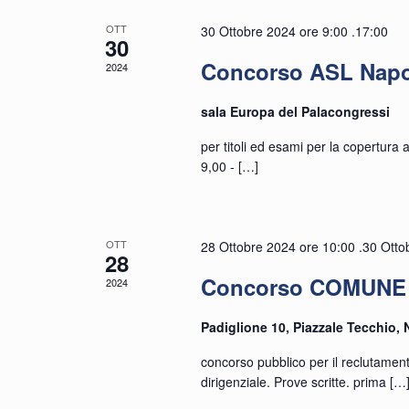
OTT
di
Navigazion
30 Ottobre 2024 ore 9:00
.
17:00
30
Concorso ASL Napol
2024
Eventi
sala Europa del Palacongressi
per titoli ed esami per la copertura
9,00 -
[…]
OTT
28 Ottobre 2024 ore 10:00
.
30 Otto
28
Concorso COMUNE 
2024
Padiglione 10, Piazzale Tecchio, 
concorso pubblico per il reclutamen
dirigenziale. Prove scritte. prima
[…