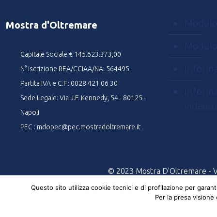
Modulo
Mostra d'Oltremare
Modulo
Capitale Sociale € 145.623.373,00
Informa
N° iscrizione REA/CCIAA/NA: 564495
Partita IVA e C.F.: 0028 421 06 30
Informa
Sede Legale: Via J.F. Kennedy, 54 - 80125 -
videoso
Napoli
PEC : mdopec@pec.mostradoltremare.it
© 2023 Mostra D'Oltremare - Via
Questo sito utilizza cookie tecnici e di profilazione per garan
Per la presa visione