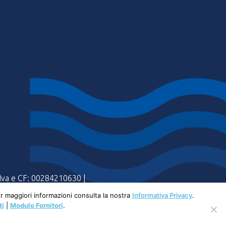
a Iva e CF: 00284210630 |
Privacy
Per maggiori informazioni consulta la nostra
Informativa Privacy
.
ti
|
Modulo Fornitori
.