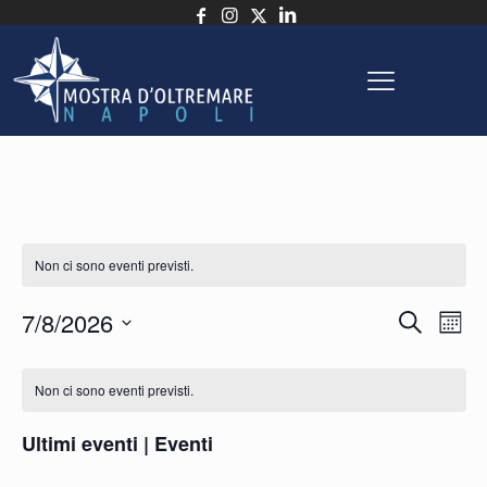
Non ci sono eventi previsti.
Eve
E
7/8/2026
Cerca
Mese
Seleziona
Vi
Ric
Calendario
la
Non ci sono eventi previsti.
N
e
di
data.
Ultimi eventi | Eventi
vist
Eventi