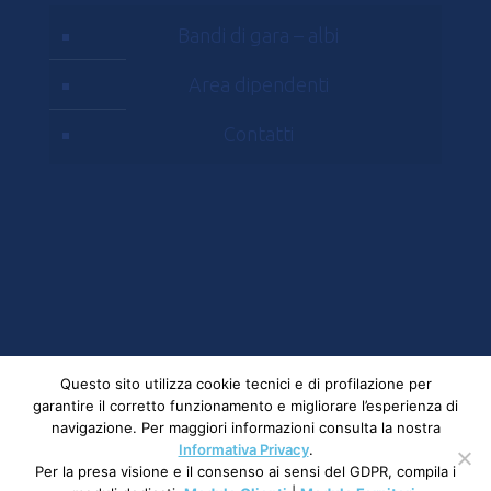
Bandi di gara – albi
Area dipendenti
Contatti
© 2023 Mostra D'Oltremare - Via J.F. Kennedy, 54
Questo sito utilizza cookie tecnici e di profilazione per
garantire il corretto funzionamento e migliorare l’esperienza di
- 80125, Napoli | All rights reserved Partita Iva e
navigazione. Per maggiori informazioni consulta la nostra
CF: 00284210630 |
Privacy
Informativa Privacy
.
Per la presa visione e il consenso ai sensi del GDPR, compila i