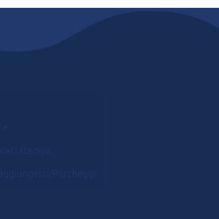
re
cati stampa
aggiungerci/Parcheggi