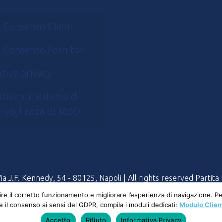
 Consenso Clienti
 Consenso Fornitori
tiva privacy
tiva sul sistema di
rveglianza di MdO
 J.F. Kennedy, 54 - 80125, Napoli | All rights reserved Partit
tire il corretto funzionamento e migliorare l’esperienza di navigazione. 
 e il consenso ai sensi del GDPR, compila i moduli dedicati:
Modulo Clien
Accetto
Rifiuto
Informativa Privacy