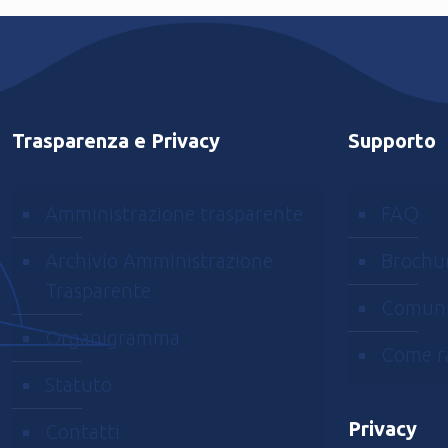
Trasparenza e Privacy
Supporto
Amministrazione trasparente
FAQ
Archivio Amministrazione
Brochu
Trasparente
Comuni
Organigramma
Come r
Statuto
Privacy
Contatti