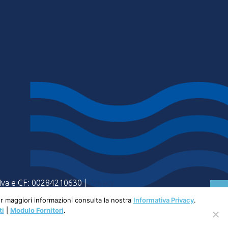
a Iva e CF: 00284210630 |
Privacy
Per maggiori informazioni consulta la nostra
Informativa Privacy
.
ti
|
Modulo Fornitori
.