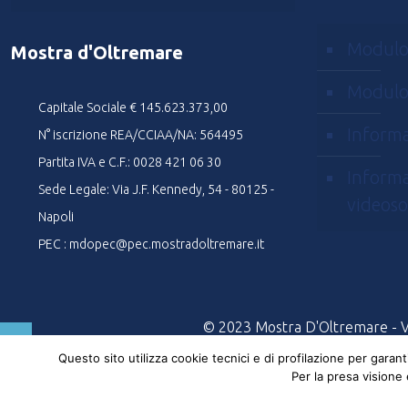
Modulo
Mostra d'Oltremare
Modulo
Capitale Sociale € 145.623.373,00
Informa
N° iscrizione REA/CCIAA/NA: 564495
Partita IVA e C.F.: 0028 421 06 30
Informa
Sede Legale: Via J.F. Kennedy, 54 - 80125 -
videoso
Napoli
PEC : mdopec@pec.mostradoltremare.it
© 2023 Mostra D'Oltremare - Via
Questo sito utilizza cookie tecnici e di profilazione per garan
Per la presa visione