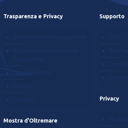
Trasparenza e Privacy
Supporto
Amministrazione trasparente
FAQ
Archivio Amministrazione
Brochu
Trasparente
Comuni
Organigramma
Come r
Statuto
Privacy
Contatti
Modulo
Mostra d'Oltremare