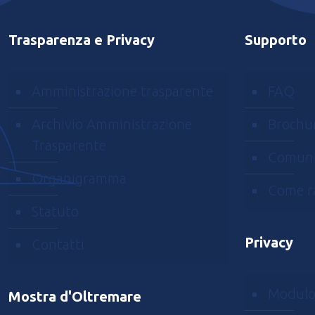
Trasparenza e Privacy
Supporto
Amministrazione trasparente
FAQ
Archivio Amministrazione
Brochu
Trasparente
Comuni
Organigramma
Come r
Statuto
Privacy
Contatti
Modulo
Mostra d'Oltremare