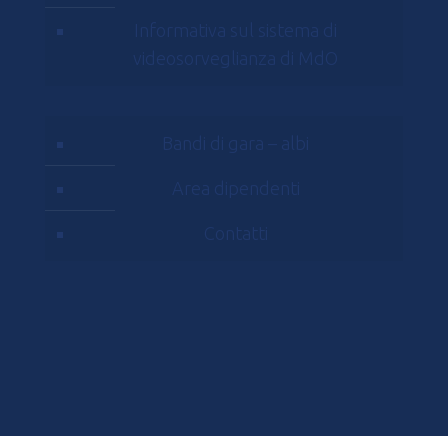
Informativa sul sistema di
videosorveglianza di MdO
Bandi di gara – albi
Area dipendenti
Contatti