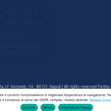
 Consenso Clienti
 Consenso Fornitori
tiva privacy
tiva sul sistema di
rveglianza di MdO
 J.F. Kennedy, 54 - 80125, Napoli | All rights reserved Partit
tire il corretto funzionamento e migliorare l’esperienza di navigazione. 
 e il consenso ai sensi del GDPR, compila i moduli dedicati:
Modulo Clien
Accetto
Rifiuto
Informativa Privacy