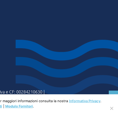
a Iva e CF: 00284210630 |
Privacy
Per maggiori informazioni consulta la nostra
Informativa Privacy
.
ti
|
Modulo Fornitori
.