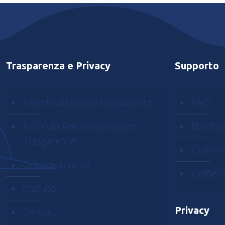
Balloon
Museum
Pop
Air
Trasparenza e Privacy
Supporto
Amministrazione trasparente
FAQ
Archivio Amministrazione
Brochu
Trasparente
Comuni
Organigramma
Come r
Statuto
Privacy
Contatti