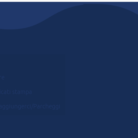
3
novembre
2023
re
cati stampa
aggiungerci/Parcheggi