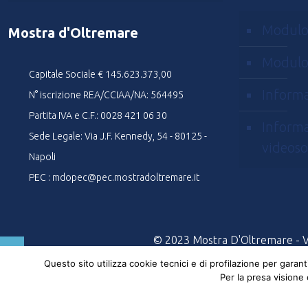
Modulo
Mostra d'Oltremare
Modulo
Capitale Sociale € 145.623.373,00
Informa
N° iscrizione REA/CCIAA/NA: 564495
Partita IVA e C.F.: 0028 421 06 30
Informa
Sede Legale: Via J.F. Kennedy, 54 - 80125 -
videoso
Napoli
PEC : mdopec@pec.mostradoltremare.it
© 2023 Mostra D'Oltremare - Via
Questo sito utilizza cookie tecnici e di profilazione per garan
Per la presa visione