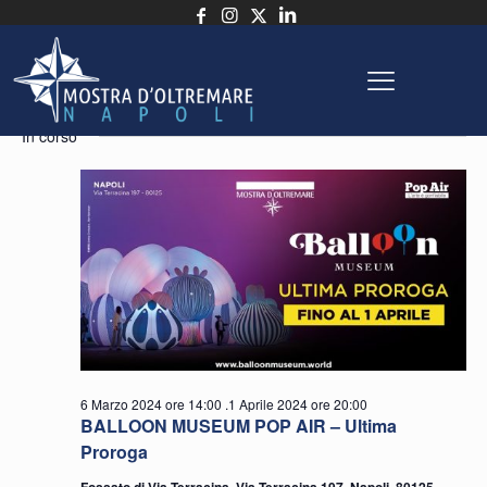
Eventi
Eve
E
8/3/2024
Cerca
Giorn
Seleziona
Vi
Ric
In corso
for
la
N
e
data.
8
vist
Nav
Marzo
2024
6 Marzo 2024 ore 14:00
.
1 Aprile 2024 ore 20:00
BALLOON MUSEUM POP AIR – Ultima
Proroga
Fossato di Via Terracina, Via Terracina 197, Napoli, 80125