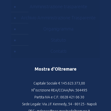
Amministrazione trasparente
Archivio Amministrazione Trasparente
Organigramma
Statuto
Contatti
Mostra d'Oltremare
Capitale Sociale € 145.623.373,00
N° iscrizione REA/CCIAA/NA: 564495
Partita IVA e C.F.: 0028 421 06 30
Sede Legale: Via J.F. Kennedy, 54 - 80125 - Napoli
PEC : mdopec@pec.mostradoltremare.it