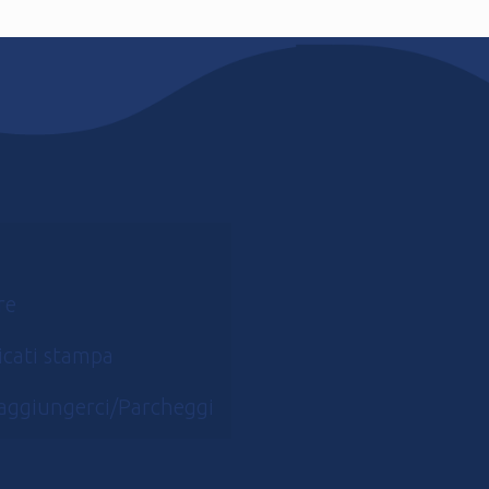
re
cati stampa
aggiungerci/Parcheggi