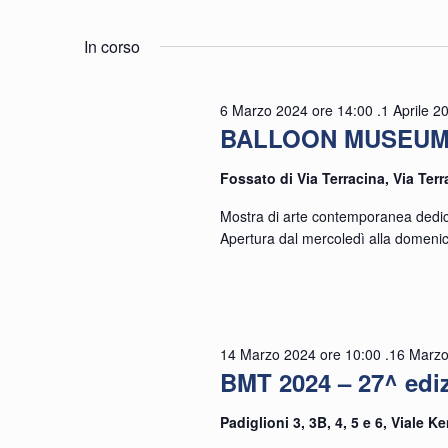
Eventi
Seleziona
per
la
In corso
for
e
Parola
data.
Chiave.
6 Marzo 2024 ore 14:00
.
1 Aprile 2
BALLOON MUSEUM P
viste
Fossato di Via Terracina, Via Ter
16
Mostra di arte contemporanea dedicata 
Navigazion
Apertura dal mercoledì alla domeni
14 Marzo 2024 ore 10:00
.
16 Marzo
BMT 2024 – 27^ edi
Marz
Padiglioni 3, 3B, 4, 5 e 6, Viale 