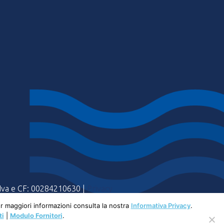
a Iva e CF: 00284210630 |
Privacy
Per maggiori informazioni consulta la nostra
Informativa Privacy
.
ti
|
Modulo Fornitori
.