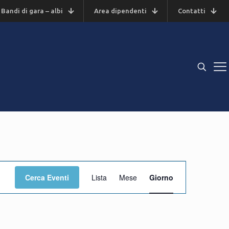
Bandi di gara – albi
Area dipendenti
Contatti
Evento
Cerca Eventi
Lista
Mese
Giorno
Viste