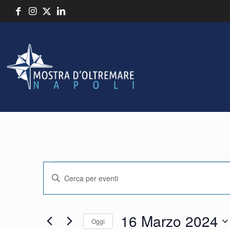
Eventi
Event
Inserisci
Parola
Chiave.
Ricerca
16 Marzo 2024
Cerca
Oggi