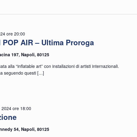
024 ore 20:00
OP AIR – Ultima Proroga
racina 197, Napoli, 80125
alla “inflatable art” con installazioni di artisti internazionali.
e
ca seguendo questi
[…]
 2024 ore 18:00
zione
o
Kennedy 54, Napoli, 80125