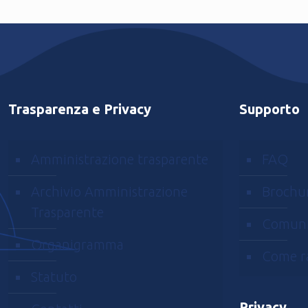
Trasparenza e Privacy
Supporto
Amministrazione trasparente
FAQ
Archivio Amministrazione
Brochu
Trasparente
Comuni
Organigramma
Come r
Statuto
Privacy