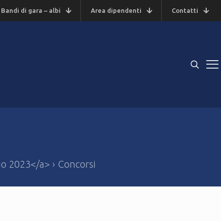
Bandi di gara – albi
Area dipendenti
Contatti
io 2023</a> › Concorsi