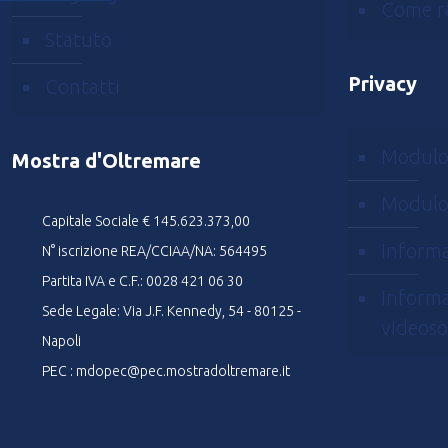
Come r
Statuto
Privacy
Contatti
Modulo
Mostra d'Oltremare
Modulo
Capitale Sociale € 145.623.373,00
Informa
N° iscrizione REA/CCIAA/NA: 564495
Partita IVA e C.F.: 0028 421 06 30
Informa
Sede Legale: Via J.F. Kennedy, 54 - 80125 -
videoso
Napoli
PEC : mdopec@pec.mostradoltremare.it