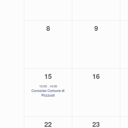
Eventi
Navigazion
0
0
8
9
eventi,
eventi,
1
0
15
16
evento,
eventi,
10:00
.
14:00
Concorso Comune di
Pozzuoli
1
1
22
23