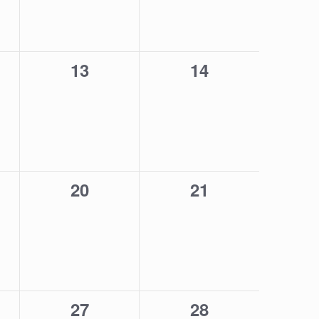
0
0
13
14
,
eventi,
eventi,
0
0
20
21
,
eventi,
eventi,
0
0
27
28