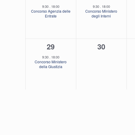
evento,
evento,
9:30
.
18:00
9:30
.
18:00
Concorso Agenzia delle
Concorso Ministero
Entrate
degli Interni
1
0
29
30
evento,
eventi,
9:30
.
18:00
Concorso Ministero
della Giustizia