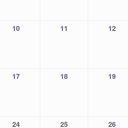
e
0
0
0
10
11
12
eventi,
eventi,
eventi
0
0
0
17
18
19
eventi,
eventi,
eventi
0
0
0
24
25
26