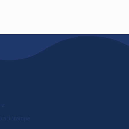
re
cati stampa