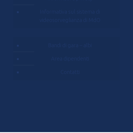
Informativa sul sistema di
videosorveglianza di MdO
Bandi di gara – albi
Area dipendenti
Contatti