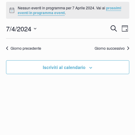
Eventi
Nessun eventi in programma per 7 Aprile 2024. Vai ai
prossimi
Notice
eventi in programma eventi
.
for
Eve
E
7/4/2024
Cerca
7
Giorn
Seleziona
Vi
Ric
Aprile
la
Giorno precedente
Giorno successivo
N
e
data.
2024
Iscriviti al calendario
vist
Nav