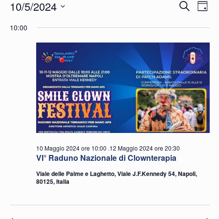
Eventi
Eve
E
10/5/2024
Cerca
Giorn
Seleziona
for
Vi
Ric
10:00
la
N
10
e
data.
Maggio
vist
2024
Nav
10 Maggio 2024 ore 10:00
.
12 Maggio 2024 ore 20:30
VI° Raduno Nazionale di Clownterapia
Viale delle Palme e Laghetto, Viale J.F.Kennedy 54, Napoli,
80125, Italia