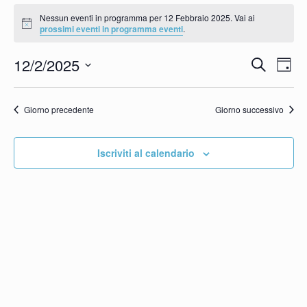
Eventi
Nessun eventi in programma per 12 Febbraio 2025. Vai ai
Notice
prossimi eventi in programma eventi
.
for
Eve
E
12/2/2025
Cerca
12
Giorn
Seleziona
Vi
Ric
Febbraio
la
Giorno precedente
Giorno successivo
N
e
data.
2025
Iscriviti al calendario
vist
Nav