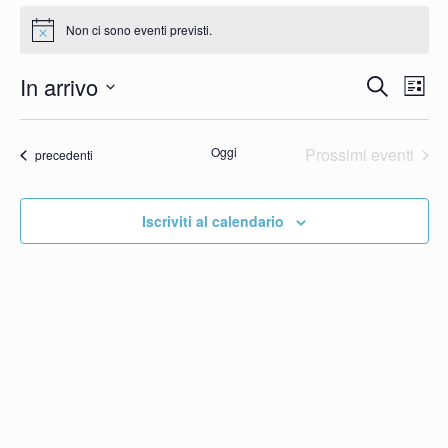
Eventi
Non ci sono eventi previsti.
Notice
Eve
E
In arrivo
Cerca
Lista
Seleziona
Vi
Ric
la
Oggi
Prossimi eventi
Eventi
precedenti
N
e
data.
vist
Iscriviti al calendario
Nav