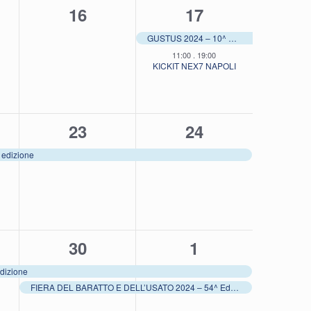
0
2
16
17
,
eventi,
eventi,
GUSTUS 2024 – 10^ edizione
11:00
.
19:00
KICKIT NEX7 NAPOLI
1
1
23
24
o,
evento,
evento,
edizione
2
2
30
1
o,
eventi,
eventi,
dizione
FIERA DEL BARATTO E DELL’USATO 2024 – 54^ Edizione