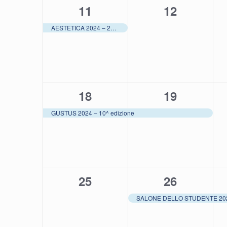
1
0
11
12
evento,
eventi,
AESTETICA 2024 – 27^ edizione
1
1
18
19
evento,
evento,
GUSTUS 2024 – 10^ edizione
0
1
25
26
eventi,
evento,
SALONE DELLO STUDENTE 20