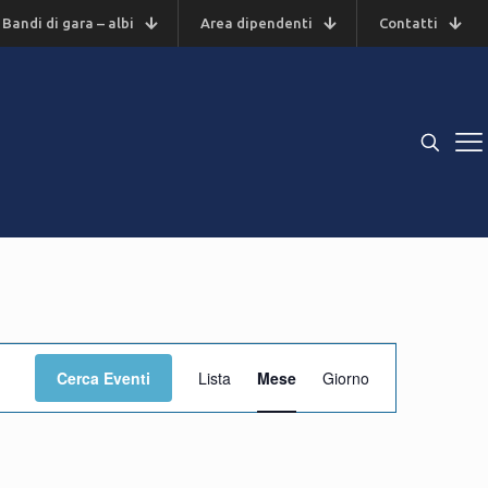
Bandi di gara – albi
Area dipendenti
Contatti
Evento
Cerca Eventi
Lista
Mese
Giorno
Viste