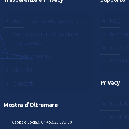
Amministrazione trasparente
FAQ
Archivio Amministrazione
Brochu
Trasparente
Comuni
Organigramma
Come r
Statuto
Privacy
Contatti
Modulo
Mostra d'Oltremare
Modulo
Capitale Sociale € 145.623.373,00