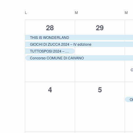
Eventi
Seleziona
per
L
LUNEDÌ
M
MARTEDÌ
M
ME
la
Calendario
e
Parola
data.
4
3
28
29
Chiave.
eventi,
eventi,
THIS IS WONDERLAND
di
viste
GIOCHI DI ZUCCA 2024 – IV edizione
TUTTOSPOSI 2024 – 35^ edizione
Concorso COMUNE DI CAIVANO
Eventi
Navigazion
C
0
0
4
5
eventi,
eventi,
O