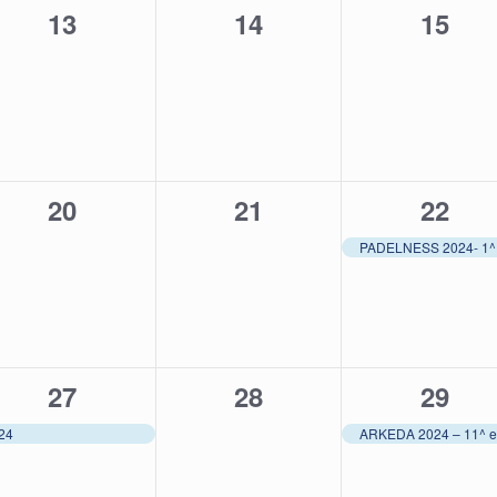
0
0
0
13
14
15
eventi,
eventi,
eventi
0
0
1
20
21
22
eventi,
eventi,
event
PADELNESS 2024- 1^ 
1
0
1
27
28
29
evento,
eventi,
event
24
ARKEDA 2024 – 11^ e