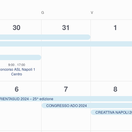
RCOLEDÌ
G
GIOVEDÌ
V
VENERDÌ
4
2
1
30
31
1
eventi,
eventi,
event
e
9:00
.
17:00
oncorso ASL Napoli 1
Centro
1
2
3
6
7
8
evento,
eventi,
event
RIENTASUD 2024 – 25^ edizione
CONGRESSO ADO 2024
CREATTIVA NAPOLI 20