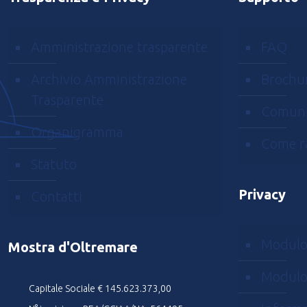
Amministrazione trasparente
FAQ
Archivio Amministrazione
Brochu
Trasparente
Comuni
Organigramma
Come r
Statuto
Privacy
Contatti
Modulo
Mostra d'Oltremare
Modulo
Capitale Sociale € 145.623.373,00