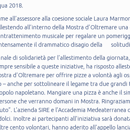
squa 2018.
e all’assessore alla coesione sociale Laura Marmora
llestendo all’interno della Mostra d’Oltremare una 
n intrattenimento musicale per regalare un pomeriggio 
iù intensamente il drammatico disagio della solitudi
anale di solidarietà per l’allestimento della giorna
mpre sensibile a queste iniziative, ha risposto alle
stra d’Oltremare per offrire pizze a volontà agli ospi
– anche per sottolineare il legame tra due grandi tr
el popolo napoletano. Mangiare una pizza è anche il s
persone che verranno domani in Mostra. Ringraziam
uto”. L’azienda SIRE e l’Accademia Medeaterranea o
lci. Inoltre ai partecipanti all’iniziativa sarà don
oltre cento volontari, hanno aderito all’appello la