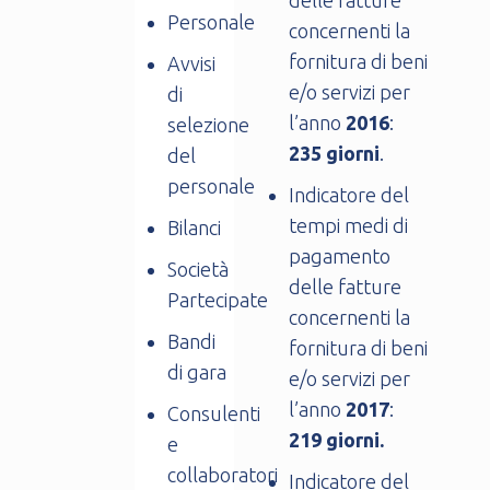
delle fatture
Personale
concernenti la
fornitura di beni
Avvisi
e/o servizi per
di
l’anno
2016
:
selezione
235 giorni
.
del
personale
Indicatore del
tempi medi di
Bilanci
pagamento
Società
delle fatture
Partecipate
concernenti la
Bandi
fornitura di beni
di gara
e/o servizi per
l’anno
2017
:
Consulenti
219 giorni.
e
collaboratori
Indicatore del