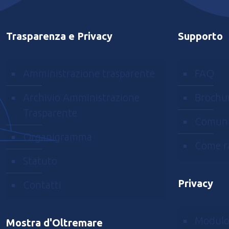
Pop
Air
Trasparenza e Privacy
Supporto
Amministrazione trasparente
FAQ
Archivio Amministrazione
Brochu
Trasparente
Comuni
Organigramma
Come r
Statuto
Privacy
Contatti
Modulo
Mostra d'Oltremare