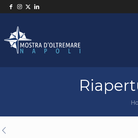
Riapert
H