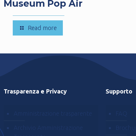
Museum Pop Air
-
Read more
COMUNICAZIONE
IMPORTANTE
Balloon
Museum
Pop
Air
Trasparenza e Privacy
Supporto
Amministrazione trasparente
FAQ
Archivio Amministrazione
Brochu