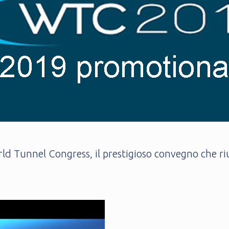
ld Tunnel Congress, il prestigioso convegno che riun