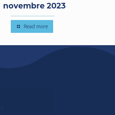
novembre 2023
-
Read more
Chiusura
Parco
3
novembre
2023
re