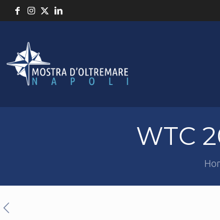
WTC 20
Ho