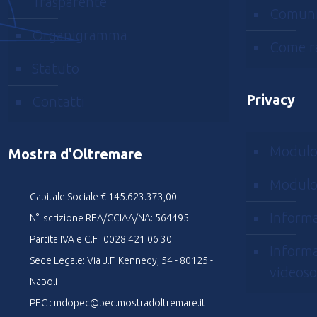
Trasparente
Comuni
Organigramma
Come r
Statuto
Privacy
Contatti
Modulo
Mostra d'Oltremare
Modulo
Capitale Sociale € 145.623.373,00
Informa
N° iscrizione REA/CCIAA/NA: 564495
Partita IVA e C.F.: 0028 421 06 30
Informa
Sede Legale: Via J.F. Kennedy, 54 - 80125 -
videoso
Napoli
PEC : mdopec@pec.mostradoltremare.it