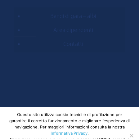
Bandi di gara – albi
Area dipendenti
Contatti
© 2023 Mostra D'Oltremare - Via J.F. Kennedy, 54
Questo sito utilizza cookie tecnici e di profilazione per
garantire il corretto funzionamento e migliorare l’esperienza di
- 80125, Napoli | All rights reserved Partita Iva e
navigazione. Per maggiori informazioni consulta la nostra
CF: 00284210630 |
Privacy
Informativa Privacy
.