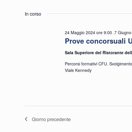
Eventi
Seleziona
per
la
In corso
for
e
Parola
data.
Chiave.
24 Maggio 2024 ore 9:00
.
7 Giugno
Prove concorsuali 
viste
Sala Superiore del Ristorante del
27
Percorsi formativi CFU. Svolgimento
Navigazion
Viale Kennedy
Magg
Giorno precedente