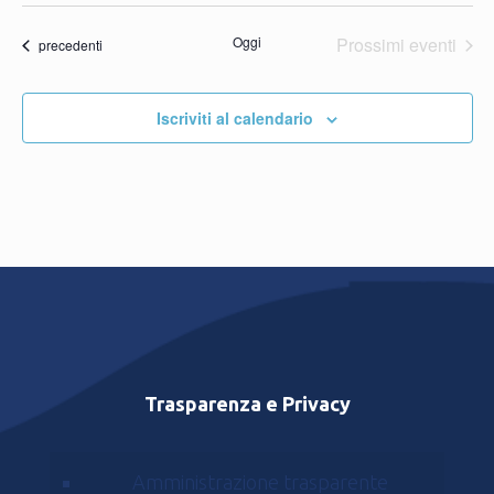
Oggi
Prossimi eventi
Eventi
precedenti
Iscriviti al calendario
Trasparenza e Privacy
Amministrazione trasparente