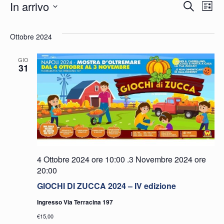
Eventi
Eve
E
In arrivo
Cerca
Lista
Seleziona
Vi
Ric
la
Ottobre 2024
N
e
data.
GIO
31
vist
Nav
4 Ottobre 2024 ore 10:00
.
3 Novembre 2024 ore
20:00
GIOCHI DI ZUCCA 2024 – IV edizione
Ingresso Via Terracina 197
€15,00