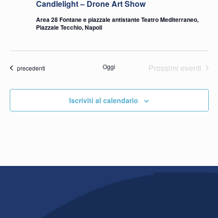
Candlelight – Drone Art Show
Area 28 Fontane e piazzale antistante Teatro Mediterraneo,
Piazzale Tecchio, Napoli
Oggi
Prossimi eventi
Eventi
precedenti
Iscriviti al calendario