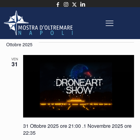
Eventi
Eve
E
In arrivo
Cerca
Lista
Seleziona
Vi
Ric
la
Ottobre 2025
N
e
data.
VEN
31
vist
Nav
31 Ottobre 2025 ore 21:00
.
1 Novembre 2025 ore
22:35